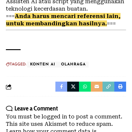
Assisten AI atau script yang menggunakan
teknologi kecerdasan buatan.
===
Anda harus mencari referensi lain,
untuk membandingkan hasilnya.
===
TAGGED:
KONTEN AI
OLAHRAGA
Leave a Comment
You must be
logged in
to post a comment.
This site uses Akismet to reduce spam.
Learn how your comment data is