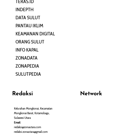
TERAS.ID
REHAT
INDEPTH
PERJALANAN
DATA SULUT
ARTIKEL
PANTAU IKLIM
PERSONA
KEAMANAN DIGITAL
ORANG SULUT
INFO KAPAL
ZONADATA
ZONAPEDIA
SULUTPEDIA
Redaksi
Network
Kelurahan Mongkonai, Kecamatan
PANTAU24.COM
Mongkonai Barat, Kotamobagu,
TENTANGPUAN.COM
Sulawesi Utara
TERASMANADO.COM
Email:
KELASBELAJAR.ORG
redaksi@zonautara.com
redaksi.zonautara@gmail.com