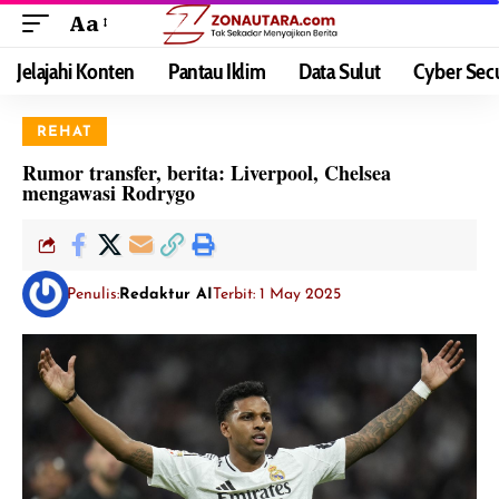
Aa
Jelajahi Konten
Pantau Iklim
Data Sulut
Cyber Secu
REHAT
Rumor transfer, berita: Liverpool, Chelsea
mengawasi Rodrygo
Penulis:
Redaktur AI
Terbit: 1 May 2025