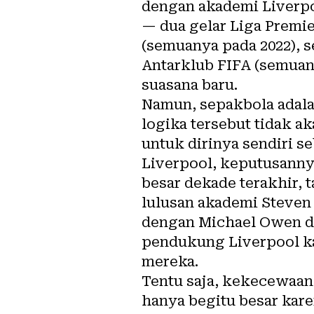
dengan akademi Liverpo
— dua gelar Liga Premie
(semuanya pada 2022), s
Antarklub FIFA (semuan
suasana baru.
Namun, sepakbola adala
logika tersebut tidak a
untuk dirinya sendiri 
Liverpool, keputusanny
besar dekade terakhir,
lulusan akademi Steven
dengan Michael Owen d
pendukung Liverpool k
mereka.
Tentu saja, kekecewaa
hanya begitu besar kare