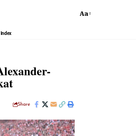
Aa
Index
Alexander-
kat
Share