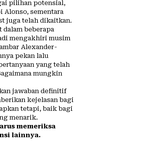
i pilihan potensial,
i Alonso, sementara
t juga telah dikaitkan.
t dalam beberapa
jadi mengakhiri musim
gambar Alexander-
mnya pekan lalu
ertanyaan yang telah
“Bagaimana mungkin
n jawaban definitif
berikan kejelasan bagi
pkan tetapi, baik bagi
ang menarik.
 harus memeriksa
nsi lainnya.