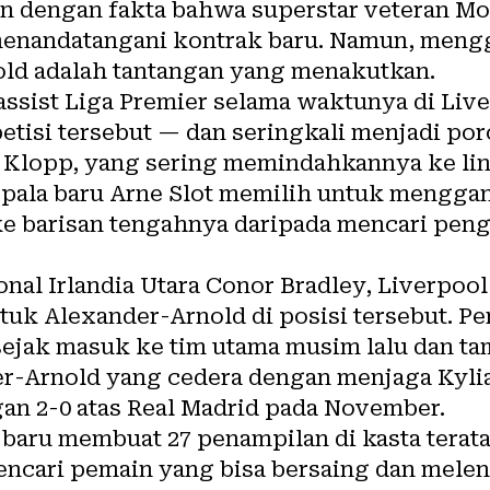
an dengan fakta bahwa superstar veteran Mo
 menandatangani kontrak baru. Namun, men
old adalah tantangan yang menakutkan.
assist Liga Premier selama waktunya di Live
etisi tersebut — dan seringkali menjadi por
Klopp, yang sering memindahkannya ke lin
epala baru Arne Slot memilih untuk menggan
barisan tengahnya daripada mencari pengg
nal Irlandia Utara Conor Bradley, Liverpool
tuk Alexander-Arnold di posisi tersebut. Pe
sejak masuk ke tim utama musim lalu dan t
-Arnold yang cedera dengan menjaga Kylia
n 2-0 atas Real Madrid pada November.
aru membuat 27 penampilan di kasta teratas
encari pemain yang bisa bersaing dan mele