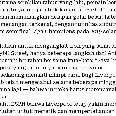
utama sembilan tahun yang lalu, pemain ber
a artinya menjadi bek kanan di level elit, m
dan memenangkan delapan gelar besar. Ia te
emenangan terkenal, dengan rutinitas sudut
m semifinal Liga Champions pada 2019 sel
jutkan untuk mengangkat trofi yang sama ta
Sybil Street, hanya beberapa langkah dari An
main bertahan bersama kata-kata: “Saya h
pool yang mimpinya baru saja terwujud.”
sekarang menanti mimpi baru. Bagi Liverpoo
lub telah mengetahui selama beberapa min
 lama lagi — bahwa mereka harus merencana
ka.
ahu ESPN bahwa Liverpool tetap yakin mer
erlukan untuk menarik dan mempertahankan b