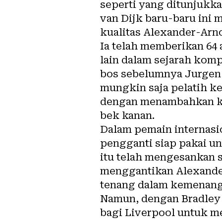
seperti yang ditunjukk
van Dijk baru-baru ini
kualitas Alexander-Arn
Ia telah memberikan 64 
lain dalam sejarah komp
bos sebelumnya Jurgen 
mungkin saja pelatih k
dengan menambahkan ke 
bek kanan.
Dalam pemain internasio
pengganti siap pakai un
itu telah mengesankan 
menggantikan Alexander
tenang dalam kemenanga
Namun, dengan Bradley b
bagi Liverpool untuk m