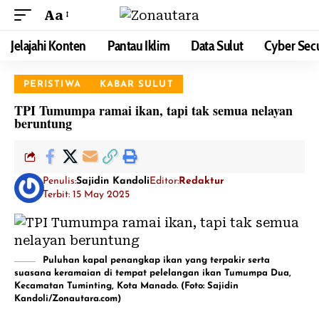
Aa
Jelajahi Konten
Pantau Iklim
Data Sulut
Cyber Secu
PERISTIWA
KABAR SULUT
TPI Tumumpa ramai ikan, tapi tak semua nelayan
beruntung
Penulis:
Sajidin Kandoli
Editor:
Redaktur
Terbit: 15 May 2025
Puluhan kapal penangkap ikan yang terpakir serta
suasana keramaian di tempat pelelangan ikan Tumumpa Dua,
Kecamatan Tuminting, Kota Manado. (Foto: Sajidin
Kandoli/Zonautara.com)