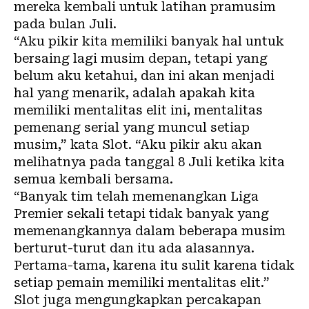
mereka kembali untuk latihan pramusim
pada bulan Juli.
“Aku pikir kita memiliki banyak hal untuk
bersaing lagi musim depan, tetapi yang
belum aku ketahui, dan ini akan menjadi
hal yang menarik, adalah apakah kita
memiliki mentalitas elit ini, mentalitas
pemenang serial yang muncul setiap
musim,” kata Slot. “Aku pikir aku akan
melihatnya pada tanggal 8 Juli ketika kita
semua kembali bersama.
“Banyak tim telah memenangkan Liga
Premier sekali tetapi tidak banyak yang
memenangkannya dalam beberapa musim
berturut-turut dan itu ada alasannya.
Pertama-tama, karena itu sulit karena tidak
setiap pemain memiliki mentalitas elit.”
Slot juga mengungkapkan percakapan