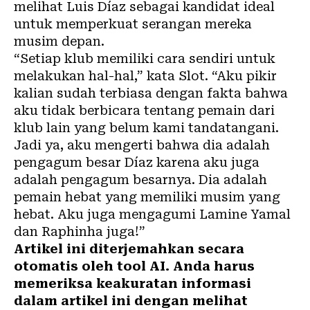
melihat Luis Díaz sebagai kandidat ideal
untuk memperkuat serangan mereka
musim depan.
“Setiap klub memiliki cara sendiri untuk
melakukan hal-hal,” kata Slot. “Aku pikir
kalian sudah terbiasa dengan fakta bahwa
aku tidak berbicara tentang pemain dari
klub lain yang belum kami tandatangani.
Jadi ya, aku mengerti bahwa dia adalah
pengagum besar Díaz karena aku juga
adalah pengagum besarnya. Dia adalah
pemain hebat yang memiliki musim yang
hebat. Aku juga mengagumi Lamine Yamal
dan Raphinha juga!”
Artikel ini diterjemahkan secara
otomatis oleh tool AI. Anda harus
memeriksa keakuratan informasi
dalam artikel ini dengan melihat