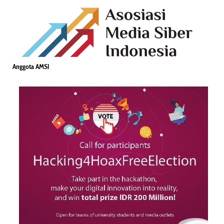
Anggota AMSI