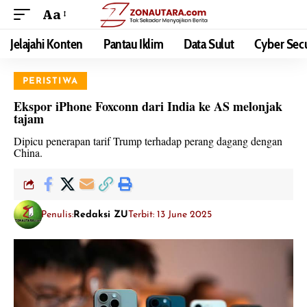
Aa
Jelajahi Konten
Pantau Iklim
Data Sulut
Cyber Secu
PERISTIWA
Ekspor iPhone Foxconn dari India ke AS melonjak
tajam
Dipicu penerapan tarif Trump terhadap perang dagang dengan
China.
Penulis:
Redaksi ZU
Terbit: 13 June 2025