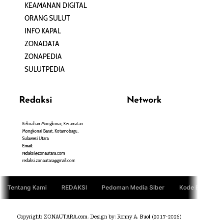
KEAMANAN DIGITAL
ORANG SULUT
INFO KAPAL
ZONADATA
ZONAPEDIA
SULUTPEDIA
Redaksi
Network
Kelurahan Mongkonai, Kecamatan
PANTAU24.COM
Mongkonai Barat, Kotamobagu,
TENTANGPUAN.COM
Sulawesi Utara
TERASMANADO.COM
Email:
KELASBELAJAR.ORG
redaksi@zonautara.com
redaksi.zonautara@gmail.com
Tentang Kami
REDAKSI
Pedoman Media Siber
Kode Etik Jurn
Copyright: ZONAUTARA.com. Design by: Ronny A. Buol (2017-2026)