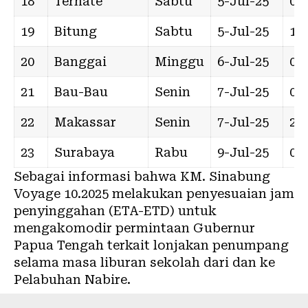
18
Ternate
Sabtu
5-Jul-25
04:
19
Bitung
Sabtu
5-Jul-25
16:
20
Banggai
Minggu
6-Jul-25
09:
21
Bau-Bau
Senin
7-Jul-25
03:
22
Makassar
Senin
7-Jul-25
20:
23
Surabaya
Rabu
9-Jul-25
02:
Sebagai informasi bahwa KM. Sinabung
Voyage 10.2025 melakukan penyesuaian jam
penyinggahan (ETA-ETD) untuk
mengakomodir permintaan Gubernur
Papua Tengah terkait lonjakan penumpang
selama masa liburan sekolah dari dan ke
Pelabuhan Nabire.