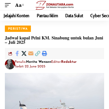
Aa
Jelajahi Konten
Pantau Iklim
Data Sulut
Cyber Secu
PERISTIWA
Jadwal kapal Pelni KM. Sinabung untuk bulan Juni
– Juli 2025
Penulis:
Novita Wenzen
Editor:
Redaktur
Terbit: 22 June 2025