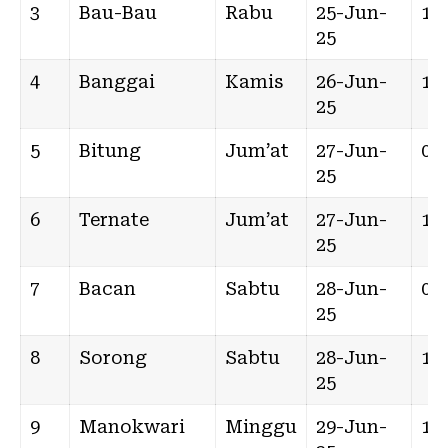
3
Bau-Bau
Rabu
25-Jun-
15:
25
4
Banggai
Kamis
26-Jun-
11:
25
5
Bitung
Jum’at
27-Jun-
03:
25
6
Ternate
Jum’at
27-Jun-
16:
25
7
Bacan
Sabtu
28-Jun-
00:
25
8
Sorong
Sabtu
28-Jun-
17:
25
9
Manokwari
Minggu
29-Jun-
10: