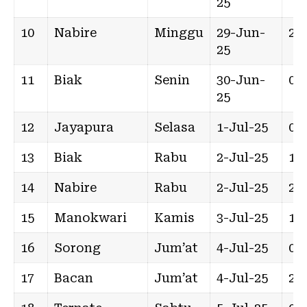
25
10
Nabire
Minggu
29-Jun-
22:
25
11
Biak
Senin
30-Jun-
09:
25
12
Jayapura
Selasa
1-Jul-25
07:
13
Biak
Rabu
2-Jul-25
10:
14
Nabire
Rabu
2-Jul-25
22:
15
Manokwari
Kamis
3-Jul-25
10:
16
Sorong
Jum’at
4-Jul-25
02:
17
Bacan
Jum’at
4-Jul-25
20: