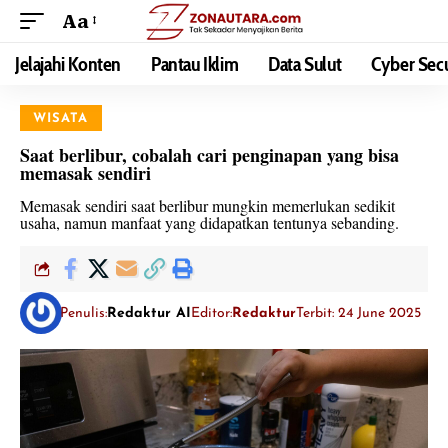
Aa
Jelajahi Konten
Pantau Iklim
Data Sulut
Cyber Secu
WISATA
Saat berlibur, cobalah cari penginapan yang bisa
memasak sendiri
Memasak sendiri saat berlibur mungkin memerlukan sedikit
usaha, namun manfaat yang didapatkan tentunya sebanding.
Penulis:
Redaktur AI
Editor:
Redaktur
Terbit: 24 June 2025