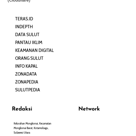
TERAS.ID
REHAT
INDEPTH
PERJALANAN
DATA SULUT
ARTIKEL
PANTAU IKLIM
PERSONA
KEAMANAN DIGITAL
ORANG SULUT
INFO KAPAL
ZONADATA
ZONAPEDIA
SULUTPEDIA
Redaksi
Network
Kelurahan Mongkonai, Kecamatan
PANTAU24.COM
Mongkonai Barat, Kotamobagu,
TENTANGPUAN.COM
Sulawesi Utara
TERASMANADO.COM