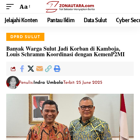
Aa
Jelajahi Konten
Pantau Iklim
Data Sulut
Cyber Secu
DPRD SULUT
Banyak Warga Sulut Jadi Korban di Kamboja,
Louis Schramm Koordinasi dengan KemenP2MI
Penulis:
Indra Umbola
Terbit: 25 June 2025