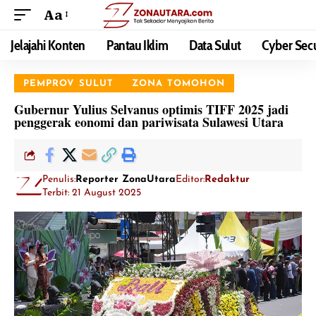
Aa
Jelajahi Konten
Pantau Iklim
Data Sulut
Cyber Secu
PEMPROV SULUT
ZONA TOMOHON
Gubernur Yulius Selvanus optimis TIFF 2025 jadi
penggerak eonomi dan pariwisata Sulawesi Utara
Penulis:
Reporter ZonaUtara
Editor:
Redaktur
Terbit: 21 August 2025