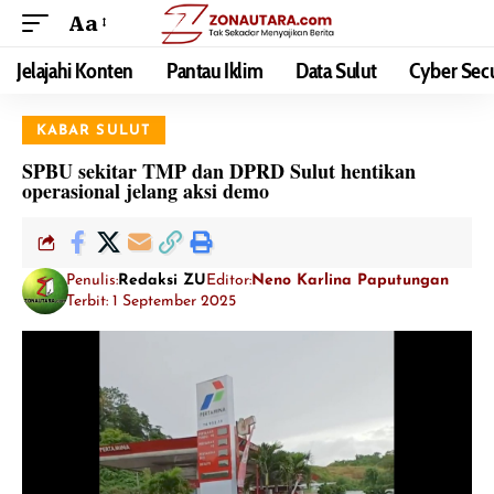
Aa
Jelajahi Konten
Pantau Iklim
Data Sulut
Cyber Secu
KABAR SULUT
SPBU sekitar TMP dan DPRD Sulut hentikan
operasional jelang aksi demo
Penulis:
Redaksi ZU
Editor:
Neno Karlina Paputungan
Terbit: 1 September 2025