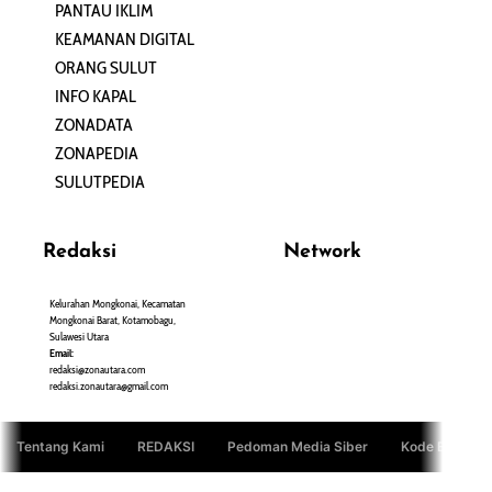
PANTAU IKLIM
PERSONA
KEAMANAN DIGITAL
ORANG SULUT
INFO KAPAL
ZONADATA
ZONAPEDIA
SULUTPEDIA
Redaksi
Network
Kelurahan Mongkonai, Kecamatan
PANTAU24.COM
Mongkonai Barat, Kotamobagu,
TENTANGPUAN.COM
Sulawesi Utara
TERASMANADO.COM
Email:
KELASBELAJAR.ORG
redaksi@zonautara.com
redaksi.zonautara@gmail.com
Tentang Kami
REDAKSI
Pedoman Media Siber
Kode Etik Jurn