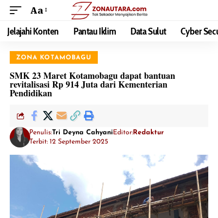
Aa
Jelajahi Konten
Pantau Iklim
Data Sulut
Cyber Secu
ZONA KOTAMOBAGU
SMK 23 Maret Kotamobagu dapat bantuan
revitalisasi Rp 914 Juta dari Kementerian
Pendidikan
Penulis:
Tri Deyna Cahyani
Editor:
Redaktur
Terbit: 12 September 2025