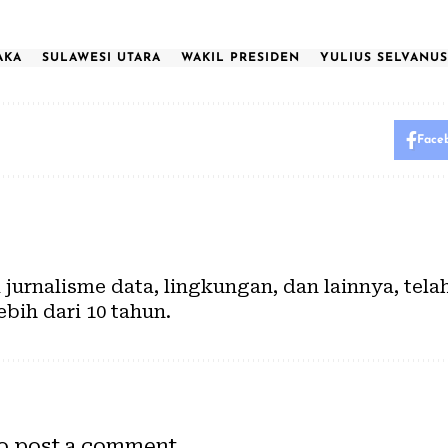
AKA
SULAWESI UTARA
WAKIL PRESIDEN
YULIUS SELVANUS
Face
urnalisme data, lingkungan, dan lainnya, tela
ebih dari 10 tahun.
o post a comment.