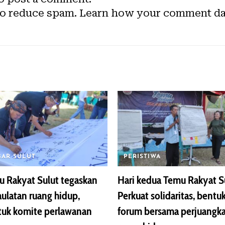
to reduce spam.
Learn how your comment dat
BAR SULUT
PERISTIWA
 Rakyat Sulut tegaskan
Hari kedua Temu Rakyat Su
ulatan ruang hidup,
Perkuat solidaritas, bentu
tuk komite perlawanan
forum bersama perjuangk