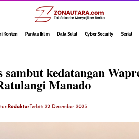
hi Konten
Pantau Iklim
Data Sulut
Cyber Security
Serial
us sambut kedatangan Wapre
Ratulangi Manado
tor:
Redaktur
Terbit: 22 December 2025