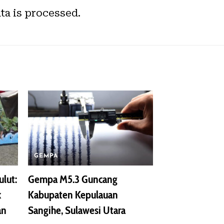
a is processed.
GEMPA
lut:
Gempa M5.3 Guncang
k
Kabupaten Kepulauan
an
Sangihe, Sulawesi Utara