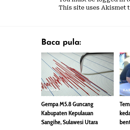
This site uses Akismet 
Baca pula:
GEMPA
KA
Gempa M5.8 Guncang
Temu
Kabupaten Kepulauan
keda
Sangihe, Sulawesi Utara
ben