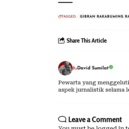
TAGGED:
GIBRAN RAKABUMING R
Share This Article
David Sumilat
By
Pewarta yang menggeluti j
aspek jurnalistik selama l
Leave a Comment
You must be
logged in
t