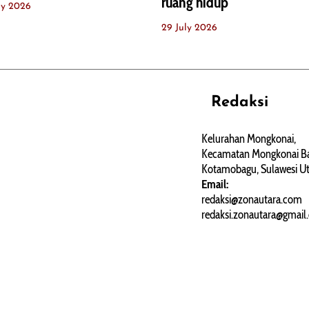
ruang hidup
ly 2026
29 July 2026
Redaksi
REHAT
PERJALANAN
ARTIKEL
Kelurahan Mongkonai,
Kecamatan Mongkonai Ba
PERSONA
Kotamobagu, Sulawesi Ut
Email:
redaksi@zonautara.com
redaksi.zonautara@gmail