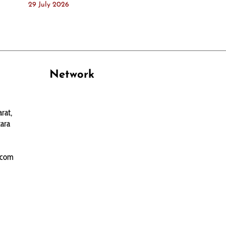
29 July 2026
Network
PANTAU24.COM
rat,
TENTANGPUAN.COM
ara
TERASMANADO.COM
KELASBELAJAR.ORG
.com