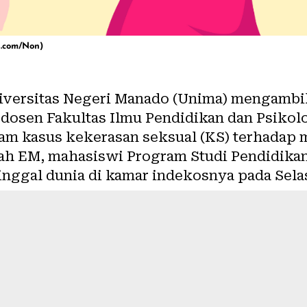
n.com/Non)
versitas Negeri Manado (
Unima
) mengambil
osen Fakultas Ilmu Pendidikan dan Psikolog
lam kasus kekerasan seksual (
KS
) terhadap 
lah EM, mahasiswi Program Studi Pendidika
nggal dunia di kamar indekosnya pada Selas