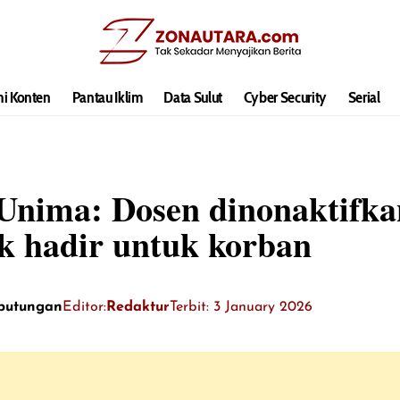
hi Konten
Pantau Iklim
Data Sulut
Cyber Security
Serial
Unima: Dosen dinonaktifka
k hadir untuk korban
putungan
Editor:
Redaktur
Terbit: 3 January 2026