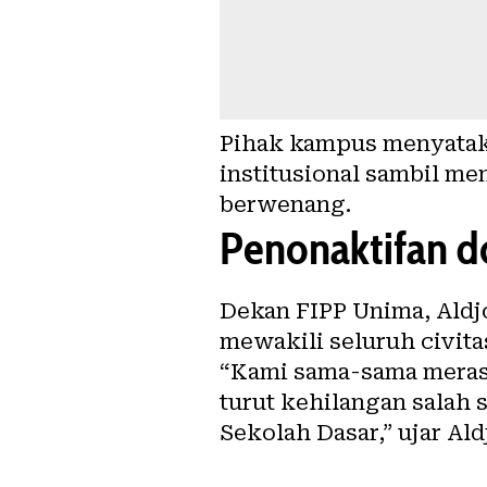
Pihak kampus menyatak
institusional sambil m
berwenang.
Penonaktifan d
Dekan FIPP Unima, Ald
mewakili seluruh civit
“Kami sama-sama merasa
turut kehilangan salah
Sekolah Dasar,” ujar Ald