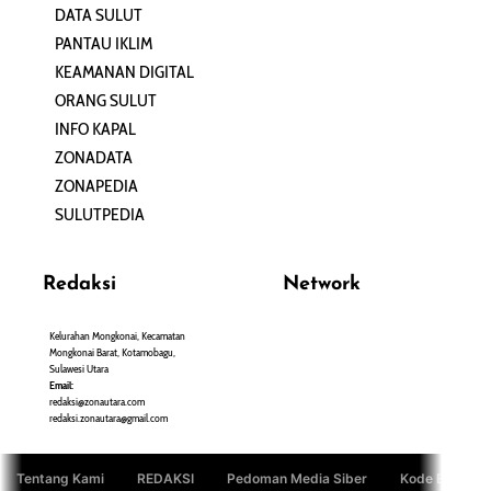
DATA SULUT
ARTIKEL
PANTAU IKLIM
PERSONA
KEAMANAN DIGITAL
ORANG SULUT
INFO KAPAL
ZONADATA
ZONAPEDIA
SULUTPEDIA
Redaksi
Network
Kelurahan Mongkonai, Kecamatan
PANTAU24.COM
Mongkonai Barat, Kotamobagu,
TENTANGPUAN.COM
Sulawesi Utara
TERASMANADO.COM
Email:
KELASBELAJAR.ORG
redaksi@zonautara.com
redaksi.zonautara@gmail.com
Tentang Kami
REDAKSI
Pedoman Media Siber
Kode Etik Jurn