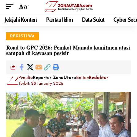
Aa
Jelajahi Konten
Pantau Iklim
Data Sulut
Cyber Secu
PERISTIWA
Road to GPC 2026: Pemkot Manado komitmen atasi
sampah di kawasan pesisir
Penulis:
Reporter ZonaUtara
Editor:
Redaktur
Terbit: 28 January 2026