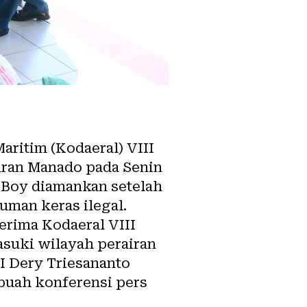
ritim (Kodaeral) VIII
iran Manado pada Senin
l Boy diamankan setelah
uman keras ilegal.
terima
Kodaeral VIII
asuki wilayah perairan
I Dery Triesananto
ebuah konferensi pers