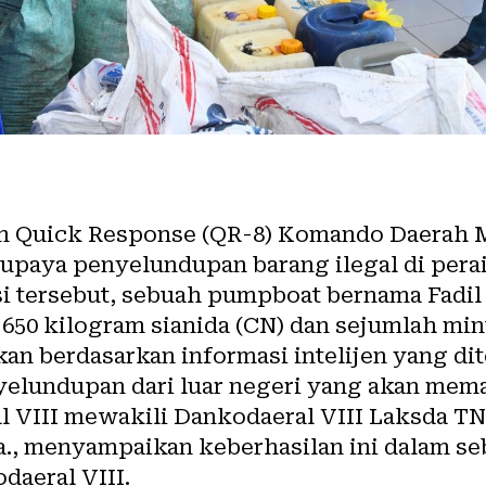
m Quick Response (QR-8) Komando Daerah Ma
upaya penyelundupan barang ilegal di pera
asi tersebut, sebuah pumpboat bernama Fadi
50 kilogram sianida (CN) dan sejumlah min
an berdasarkan informasi intelijen yang di
yelundupan dari luar negeri yang akan mem
 VIII mewakili Dankodaeral VIII Laksda TN
la., menyampaikan keberhasilan ini dalam s
daeral VIII.