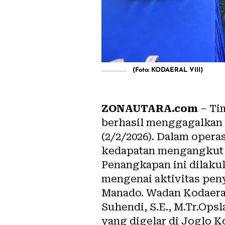
(Foto: KODAERAL VIII)
ZONAUTARA.com
– Ti
berhasil menggagalkan 
(2/2/2026). Dalam oper
kedapatan mengangkut 6
Penangkapan ini dilakuk
mengenai aktivitas pen
Manado. Wadan Kodaeral
Suhendi, S.E., M.Tr.Ops
yang digelar di Joglo Ko