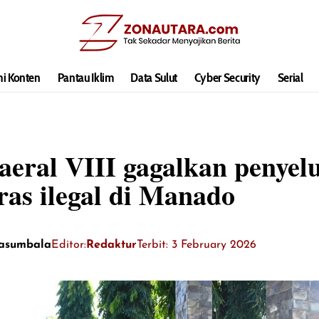
hi Konten
Pantau Iklim
Data Sulut
Cyber Security
Serial
eral VIII gagalkan penyel
ras ilegal di Manado
Kasumbala
Editor:
Redaktur
Terbit: 3 February 2026