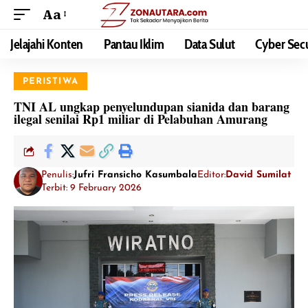
Aa
Jelajahi Konten
Pantau Iklim
Data Sulut
Cyber Secu
PERISTIWA
TNI AL ungkap penyelundupan sianida dan barang
ilegal senilai Rp1 miliar di Pelabuhan Amurang
Penulis:
Jufri Fransicho Kasumbala
Editor:
David Sumilat
Terbit: 9 February 2026