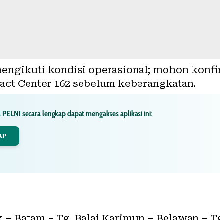
engikuti kondisi operasional; mohon konfi
act Center 162 sebelum keberangkatan.
 PELNI secara lengkap dapat mengakses aplikasi ini:
AP
k – Batam – Tg. Balai Karimun – Belawan – T