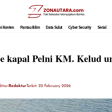
hi Konten
Pantau Iklim
Data Sulut
Cyber Security
Serial
te kapal Pelni KM. Kelud u
itor:
Redaktur
Terbit: 22 February 2026