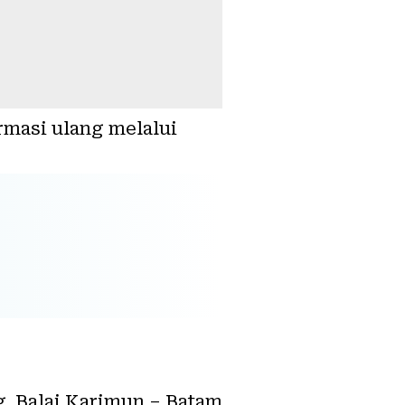
rmasi ulang melalui
g. Balai Karimun – Batam