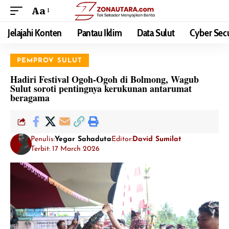
Aa
Jelajahi Konten
Pantau Iklim
Data Sulut
Cyber Secu
PEMPROV SULUT
Hadiri Festival Ogoh-Ogoh di Bolmong, Wagub
Sulut soroti pentingnya kerukunan antarumat
beragama
Penulis:
Yegar Sahaduta
Editor:
David Sumilat
Terbit: 17 March 2026