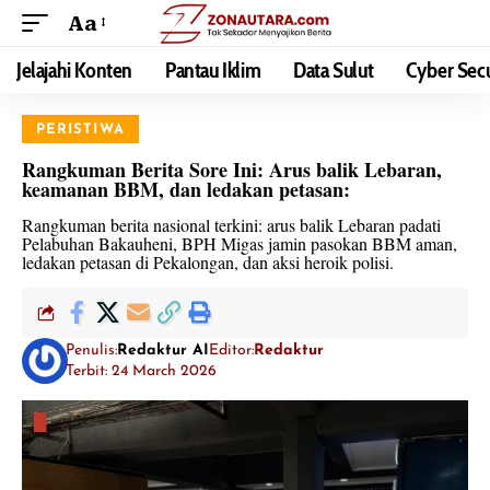
Aa
Jelajahi Konten
Pantau Iklim
Data Sulut
Cyber Secu
PERISTIWA
Rangkuman Berita Sore Ini: Arus balik Lebaran,
keamanan BBM, dan ledakan petasan:
Rangkuman berita nasional terkini: arus balik Lebaran padati
Pelabuhan Bakauheni, BPH Migas jamin pasokan BBM aman,
ledakan petasan di Pekalongan, dan aksi heroik polisi.
Penulis:
Redaktur AI
Editor:
Redaktur
Terbit: 24 March 2026