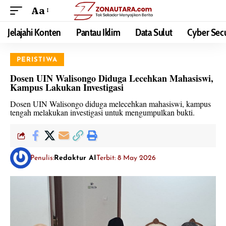
Aa
Jelajahi Konten
Pantau Iklim
Data Sulut
Cyber Secu
PERISTIWA
Dosen UIN Walisongo Diduga Lecehkan Mahasiswi,
Kampus Lakukan Investigasi
Dosen UIN Walisongo diduga melecehkan mahasiswi, kampus
tengah melakukan investigasi untuk mengumpulkan bukti.
Penulis:
Redaktur AI
Terbit: 8 May 2026