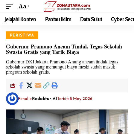
Aa
Jelajahi Konten
Pantau Iklim
Data Sulut
Cyber Secu
PERISTIWA
Gubernur Pramono Ancam Tindak Tegas Sekolah
Swasta Gratis yang Tarik Biaya
Gubernur DKI Jakarta Pramono Anung ancam tindak tegas
sekolah swasta yang memungut biaya meski sudah masuk
program sekolah gratis.
Penulis:
Redaktur AI
Terbit: 8 May 2026