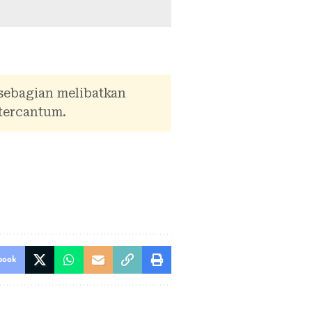
 sebagian melibatkan
tercantum.
book