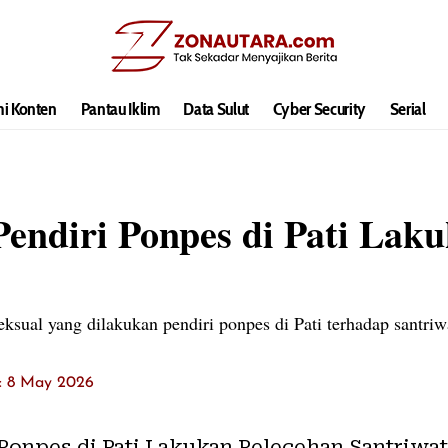
hi Konten
Pantau Iklim
Data Sulut
Cyber Security
Serial
endiri Ponpes di Pati Lak
ksual yang dilakukan pendiri ponpes di Pati terhadap santriwa
t: 8 May 2026