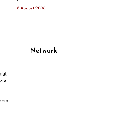
8 August 2026
Network
PANTAU24.COM
rat,
TENTANGPUAN.COM
ara
TERASMANADO.COM
KELASBELAJAR.ORG
.com