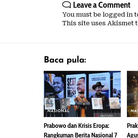
Leave a Comment
You must be
logged in
t
This site uses Akismet 
Baca pula:
NASIONAL
NA
Prabowo dan Krisis Eropa:
Prak
Rangkuman Berita Nasional 7
Agus