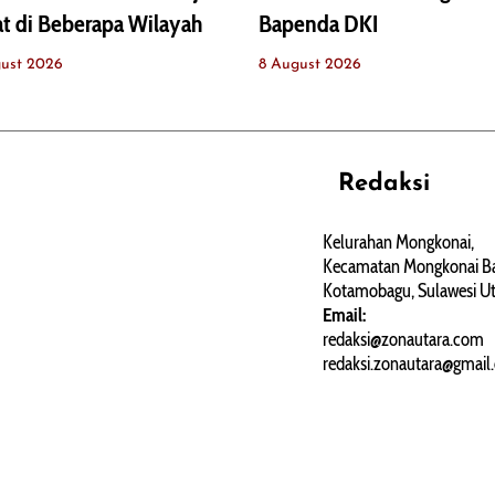
t di Beberapa Wilayah
Bapenda DKI
ust 2026
8 August 2026
Redaksi
REHAT
PERJALANAN
ARTIKEL
Kelurahan Mongkonai,
Kecamatan Mongkonai Ba
PERSONA
Kotamobagu, Sulawesi Ut
Email:
redaksi@zonautara.com
redaksi.zonautara@gmail