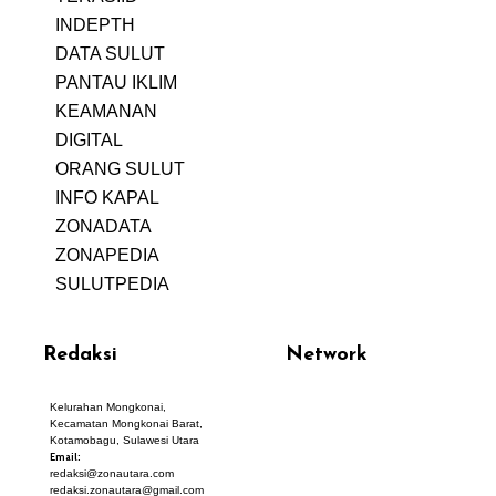
INDEPTH
PERJALANAN
DATA SULUT
ARTIKEL
PANTAU IKLIM
PERSONA
KEAMANAN
DIGITAL
ORANG SULUT
INFO KAPAL
ZONADATA
ZONAPEDIA
SULUTPEDIA
Redaksi
Network
Kelurahan Mongkonai,
PANTAU24.COM
Kecamatan Mongkonai Barat,
TENTANGPUAN.COM
Kotamobagu, Sulawesi Utara
TERASMANADO.COM
Email:
KELASBELAJAR.ORG
redaksi@zonautara.com
redaksi.zonautara@gmail.com