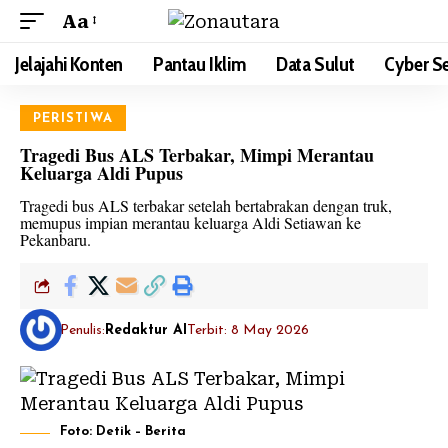
Aa
Jelajahi Konten
Pantau Iklim
Data Sulut
Cyber Se
PERISTIWA
Tragedi Bus ALS Terbakar, Mimpi Merantau
Keluarga Aldi Pupus
Tragedi bus ALS terbakar setelah bertabrakan dengan truk,
memupus impian merantau keluarga Aldi Setiawan ke
Pekanbaru.
Penulis:
Redaktur AI
Terbit: 8 May 2026
Foto: Detik – Berita