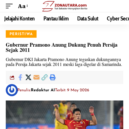
Aa
Jelajahi Konten
Pantau Iklim
Data Sulut
Cyber Secu
PERISTIWA
Gubernur Pramono Anung Dukung Penuh Persija
Sejak 2011
Gubernur DKI Jakarta Pramono Anung tegaskan dukungannya
pada Persija Jakarta sejak 2011 meski laga digelar di Samarinda.
Penulis:
Redaktur AI
Terbit: 9 May 2026