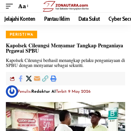
Aa
Jelajahi Konten
Pantau Iklim
Data Sulut
Cyber Secu
PERISTIWA
Kapolsek Cileungsi Menyamar Tangkap Penganiaya
Pegawai SPBU
Kapolsek Cileungsi berhasil menangkap pelaku penganiayaan di
SPBU dengan menyamar sebagai sekuriti.
Penulis:
Redaktur AI
Terbit: 9 May 2026