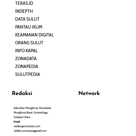
TERAS.ID
REHAT
INDEPTH
PERJALANAN
DATA SULUT
ARTIKEL
PANTAU IKLIM
PERSONA
KEAMANAN DIGITAL
ORANG SULUT
INFO KAPAL
ZONADATA
ZONAPEDIA
SULUTPEDIA
Redaksi
Network
Kelurahan Mongkonai, Kecamatan
PANTAU24.COM
Mongkonai Barat, Kotamobagu,
TENTANGPUAN.COM
Sulawesi Utara
TERASMANADO.COM
Email:
KELASBELAJAR.ORG
redaksi@zonautara.com
redaksi.zonautara@gmail.com