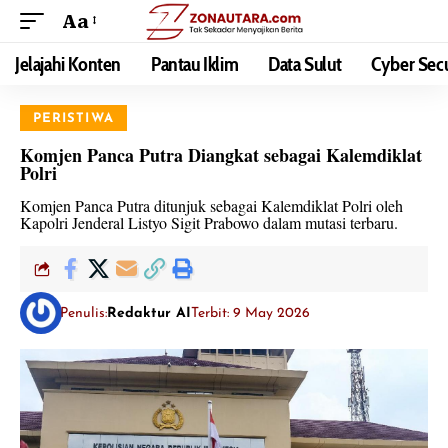
Aa
Jelajahi Konten
Pantau Iklim
Data Sulut
Cyber Secu
PERISTIWA
Komjen Panca Putra Diangkat sebagai Kalemdiklat
Polri
Komjen Panca Putra ditunjuk sebagai Kalemdiklat Polri oleh
Kapolri Jenderal Listyo Sigit Prabowo dalam mutasi terbaru.
Penulis:
Redaktur AI
Terbit: 9 May 2026