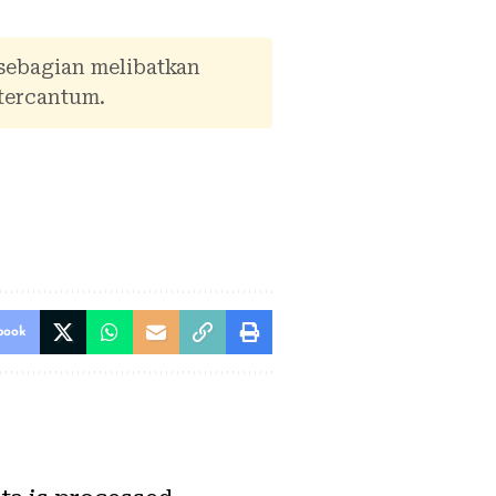
 sebagian melibatkan
tercantum.
book