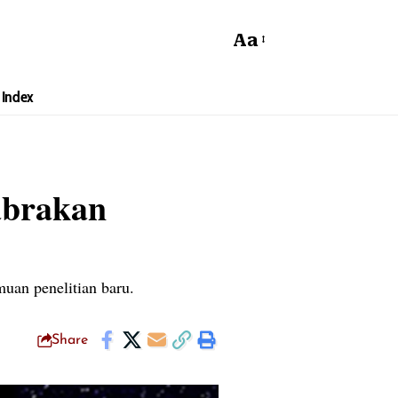
Aa
Index
abrakan
muan penelitian baru.
Share