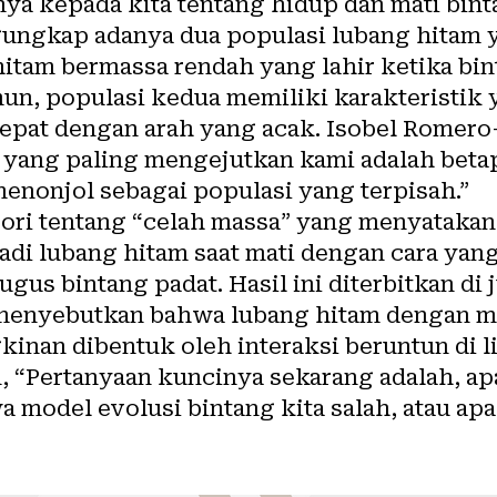
ya kepada kita tentang hidup dan mati bint
ngungkap adanya dua populasi lubang hitam 
itam bermassa rendah yang lahir ketika bin
un, populasi kedua memiliki karakteristik 
cepat dengan arah yang acak. Isobel Romero
a yang paling mengejutkan kami adalah beta
enonjol sebagai populasi yang terpisah.”
eori tentang “celah massa” yang menyataka
adi lubang hitam saat mati dengan cara yang
ugus bintang padat. Hasil ini diterbitkan di
 menyebutkan bahwa lubang hitam dengan mas
inan dibentuk oleh interaksi beruntun di l
 “Pertanyaan kuncinya sekarang adalah, ap
 model evolusi bintang kita salah, atau ap