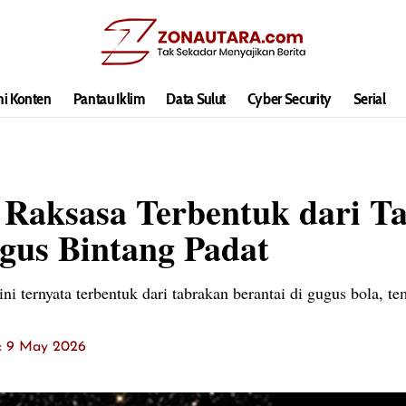
hi Konten
Pantau Iklim
Data Sulut
Cyber Security
Serial
Raksasa Terbentuk dari T
gus Bintang Padat
ni ternyata terbentuk dari tabrakan berantai di gugus bola, te
t: 9 May 2026