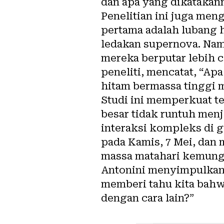
dan apa yang dikatakann
Penelitian ini juga me
pertama adalah lubang h
ledakan supernova. Nam
mereka berputar lebih 
peneliti, mencatat, “Ap
hitam bermassa tinggi m
Studi ini memperkuat t
besar tidak runtuh menj
interaksi kompleks di g
pada Kamis, 7 Mei, dan
massa matahari kemungk
Antonini menyimpulkan,
memberi tahu kita bahwa
dengan cara lain?”