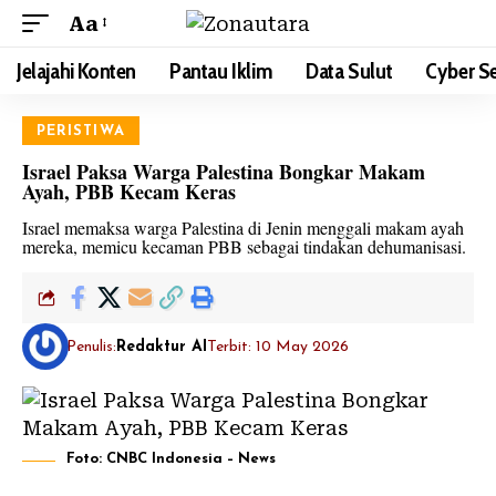
Aa
Jelajahi Konten
Pantau Iklim
Data Sulut
Cyber Se
PERISTIWA
Israel Paksa Warga Palestina Bongkar Makam
Ayah, PBB Kecam Keras
Israel memaksa warga Palestina di Jenin menggali makam ayah
mereka, memicu kecaman PBB sebagai tindakan dehumanisasi.
Penulis:
Redaktur AI
Terbit: 10 May 2026
Foto: CNBC Indonesia – News