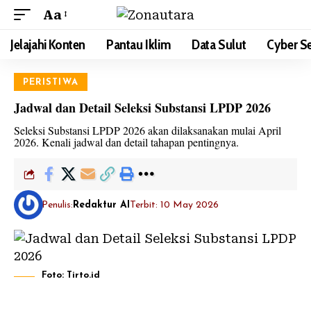
Aa
Jelajahi Konten
Pantau Iklim
Data Sulut
Cyber Se
PERISTIWA
Jadwal dan Detail Seleksi Substansi LPDP 2026
Seleksi Substansi LPDP 2026 akan dilaksanakan mulai April
2026. Kenali jadwal dan detail tahapan pentingnya.
Penulis:
Redaktur AI
Terbit: 10 May 2026
Foto: Tirto.id