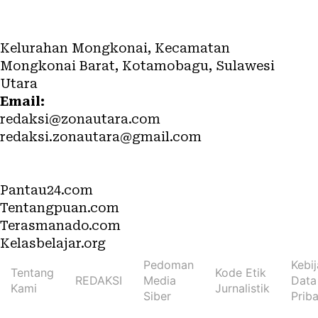
Redaksi
Kelurahan Mongkonai, Kecamatan
Mongkonai Barat, Kotamobagu, Sulawesi
Utara
Email:
redaksi@zonautara.com
redaksi.zonautara@gmail.com
Network
Pantau24.com
Tentangpuan.com
Terasmanado.com
Kelasbelajar.org
Pedoman
Kebi
Tentang
Kode Etik
REDAKSI
Media
Data
Kami
Jurnalistik
Siber
Priba