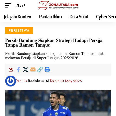
Aa
Jelajahi Konten
Pantau Iklim
Data Sulut
Cyber Secu
PERISTIWA
Persib Bandung Siapkan Strategi Hadapi Persija
Tanpa Ramon Tanque
Persib Bandung siapkan strategi tanpa Ramon Tanque untuk
melawan Persija di Super League 2025/2026.
Penulis:
Redaktur AI
Terbit: 10 May 2026