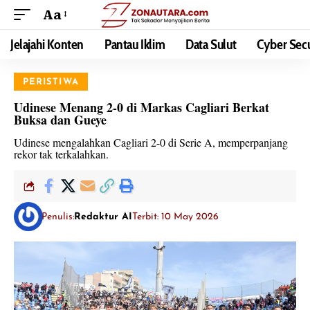
Aa
Jelajahi Konten
Pantau Iklim
Data Sulut
Cyber Secu
PERISTIWA
Udinese Menang 2-0 di Markas Cagliari Berkat
Buksa dan Gueye
Udinese mengalahkan Cagliari 2-0 di Serie A, memperpanjang
rekor tak terkalahkan.
Penulis:
Redaktur AI
Terbit: 10 May 2026