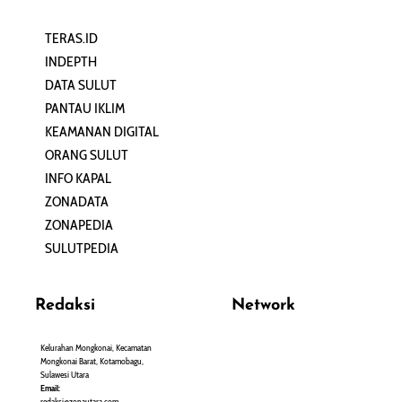
TERAS.ID
REHAT
INDEPTH
PERJALANAN
DATA SULUT
ARTIKEL
PANTAU IKLIM
PERSONA
KEAMANAN DIGITAL
ORANG SULUT
INFO KAPAL
ZONADATA
ZONAPEDIA
SULUTPEDIA
Redaksi
Network
Kelurahan Mongkonai, Kecamatan
PANTAU24.COM
Mongkonai Barat, Kotamobagu,
TENTANGPUAN.COM
Sulawesi Utara
TERASMANADO.COM
Email:
KELASBELAJAR.ORG
redaksi@zonautara.com