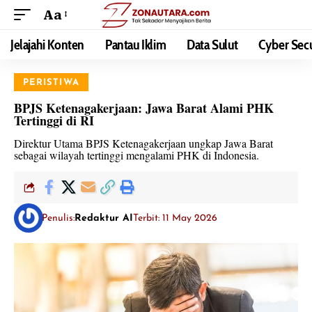
Aa
Jelajahi Konten
Pantau Iklim
Data Sulut
Cyber Secu
PERISTIWA
BPJS Ketenagakerjaan: Jawa Barat Alami PHK
Tertinggi di RI
Direktur Utama BPJS Ketenagakerjaan ungkap Jawa Barat
sebagai wilayah tertinggi mengalami PHK di Indonesia.
Penulis:
Redaktur AI
Terbit: 11 May 2026