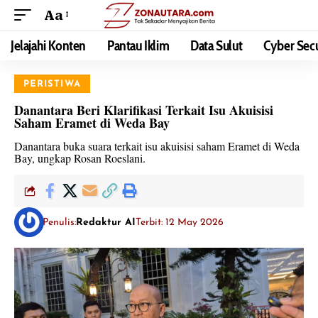
Aa
Jelajahi Konten
Pantau Iklim
Data Sulut
Cyber Secu
PERISTIWA
Danantara Beri Klarifikasi Terkait Isu Akuisisi
Saham Eramet di Weda Bay
Danantara buka suara terkait isu akuisisi saham Eramet di Weda
Bay, ungkap Rosan Roeslani.
Penulis:
Redaktur AI
Terbit: 12 May 2026