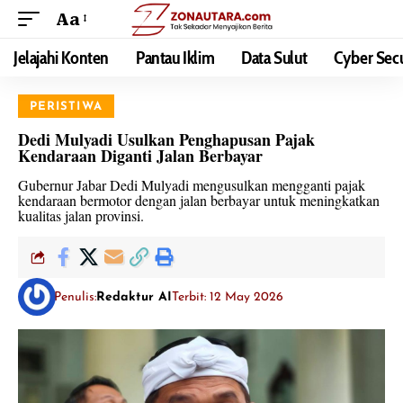
Aa
Jelajahi Konten
Pantau Iklim
Data Sulut
Cyber Secu
PERISTIWA
Dedi Mulyadi Usulkan Penghapusan Pajak
Kendaraan Diganti Jalan Berbayar
Gubernur Jabar Dedi Mulyadi mengusulkan mengganti pajak
kendaraan bermotor dengan jalan berbayar untuk meningkatkan
kualitas jalan provinsi.
Penulis:
Redaktur AI
Terbit: 12 May 2026