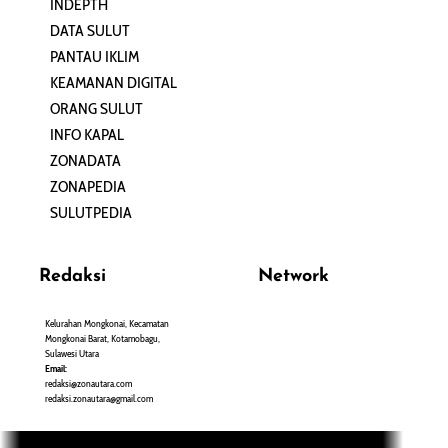
INDEPTH
PERJALANAN
DATA SULUT
ARTIKEL
PANTAU IKLIM
PERSONA
KEAMANAN DIGITAL
ORANG SULUT
INFO KAPAL
ZONADATA
ZONAPEDIA
SULUTPEDIA
Redaksi
Network
Kelurahan Mongkonai, Kecamatan
PANTAU24.COM
Mongkonai Barat, Kotamobagu,
TENTANGPUAN.COM
Sulawesi Utara
TERASMANADO.COM
Email:
KELASBELAJAR.ORG
redaksi@zonautara.com
redaksi.zonautara@gmail.com