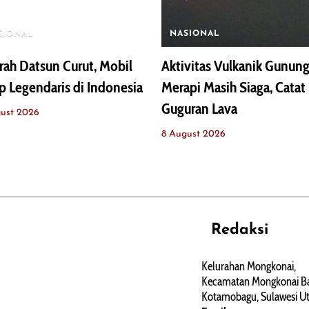
SIONAL
NASIONAL
rah Datsun Curut, Mobil
Aktivitas Vulkanik Gunun
p Legendaris di Indonesia
Merapi Masih Siaga, Catat 
Guguran Lava
ust 2026
8 August 2026
Redaksi
REHAT
PERJALANAN
ARTIKEL
Kelurahan Mongkonai,
Kecamatan Mongkonai Ba
PERSONA
Kotamobagu, Sulawesi Ut