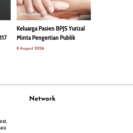
NASIONAL
g
Keluarga Pasien BPJS Yurizal
117
Minta Pengertian Publik
8 August 2026
Network
PANTAU24.COM
rat,
TENTANGPUAN.COM
ara
TERASMANADO.COM