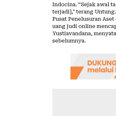
Indocina. “Sejak awal t
terjadi],” terang Untung.
Pusat Penelusuran Ase
uang judi online mencap
Yustiavandana, menyatak
sebelumnya.