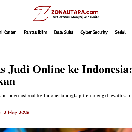
hi Konten
Pantau Iklim
Data Sulut
Cyber Security
Serial
s Judi Online ke Indonesi
kan
cam internasional ke Indonesia ungkap tren mengkhawatirkan.
t: 12 May 2026