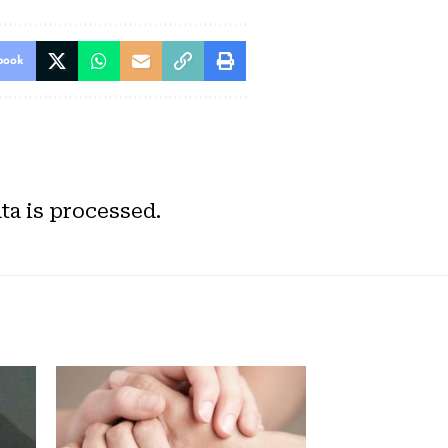
book
a is processed.