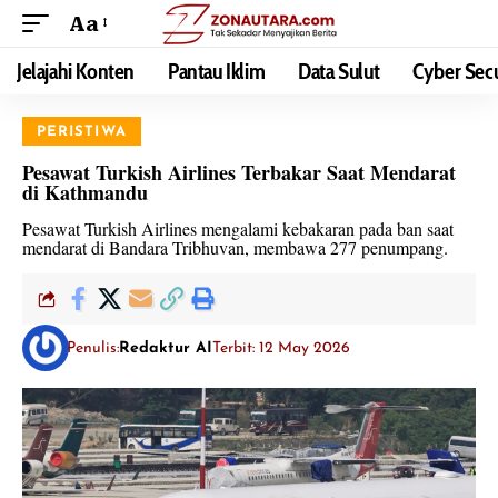
Aa
Jelajahi Konten
Pantau Iklim
Data Sulut
Cyber Secu
PERISTIWA
Pesawat Turkish Airlines Terbakar Saat Mendarat
di Kathmandu
Pesawat Turkish Airlines mengalami kebakaran pada ban saat
mendarat di Bandara Tribhuvan, membawa 277 penumpang.
Penulis:
Redaktur AI
Terbit: 12 May 2026