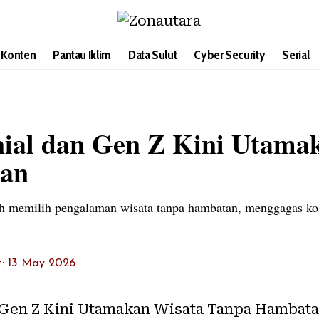
i Konten
Pantau Iklim
Data Sulut
Cyber Security
Serial
nial dan Gen Z Kini Utama
an
h memilih pengalaman wisata tanpa hambatan, menggagas kolab
t: 13 May 2026