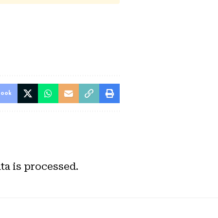
book
a is processed.