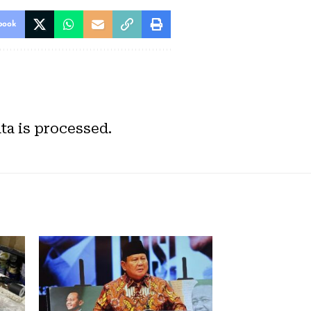
book
a is processed.