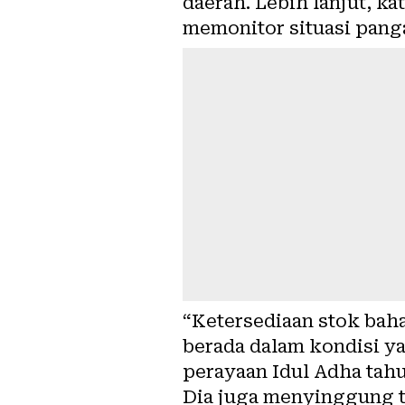
daerah. Lebih lanjut, ka
memonitor situasi pang
“Ketersediaan stok bah
berada dalam kondisi 
perayaan Idul Adha tahu
Dia juga menyinggung t