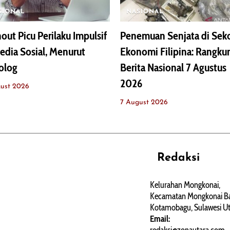
SIONAL
NASIONAL
out Picu Perilaku Impulsif
Penemuan Senjata di Seko
edia Sosial, Menurut
Ekonomi Filipina: Rangk
olog
Berita Nasional 7 Agustus
2026
ust 2026
7 August 2026
Redaksi
REHAT
PERJALANAN
ARTIKEL
Kelurahan Mongkonai,
Kecamatan Mongkonai Ba
PERSONA
Kotamobagu, Sulawesi Ut
Email: