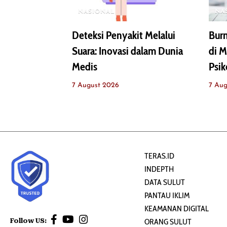
NASIONAL
NA
Deteksi Penyakit Melalui
Burn
Suara: Inovasi dalam Dunia
di M
Medis
Psik
7 August 2026
7 Aug
TERAS.ID
INDEPTH
DATA SULUT
PANTAU IKLIM
KEAMANAN DIGITAL
Follow US:
ORANG SULUT