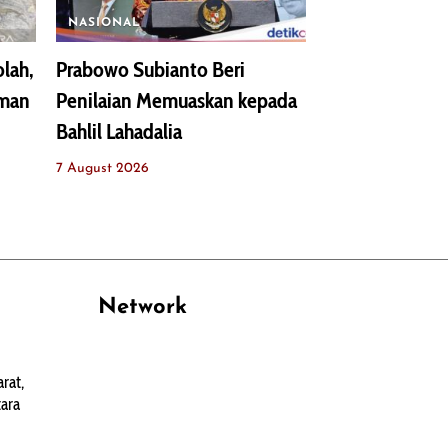
NASIONAL
lah,
Prabowo Subianto Beri
uman
Penilaian Memuaskan kepada
Bahlil Lahadalia
7 August 2026
Network
PANTAU24.COM
rat,
TENTANGPUAN.COM
ara
TERASMANADO.COM
KELASBELAJAR.ORG