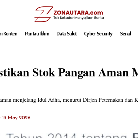
hi Konten
Pantau Iklim
Data Sulut
Cyber Security
Serial
stikan Stok Pangan Aman M
 aman menjelang Idul Adha, menurut Dirjen Peternakan dan 
t: 13 May 2026