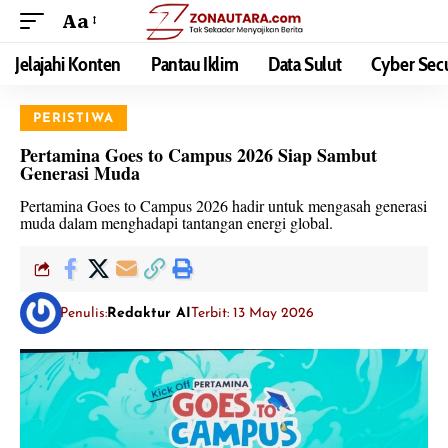
Aa
Jelajahi Konten
Pantau Iklim
Data Sulut
Cyber Secu
PERISTIWA
Pertamina Goes to Campus 2026 Siap Sambut
Generasi Muda
Pertamina Goes to Campus 2026 hadir untuk mengasah generasi
muda dalam menghadapi tantangan energi global.
Penulis:
Redaktur AI
Terbit: 13 May 2026