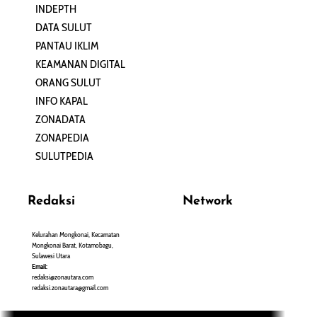
INDEPTH
PERJALANAN
DATA SULUT
ARTIKEL
PANTAU IKLIM
PERSONA
KEAMANAN DIGITAL
ORANG SULUT
INFO KAPAL
ZONADATA
ZONAPEDIA
SULUTPEDIA
Redaksi
Network
Kelurahan Mongkonai, Kecamatan
PANTAU24.COM
Mongkonai Barat, Kotamobagu,
TENTANGPUAN.COM
Sulawesi Utara
TERASMANADO.COM
Email:
KELASBELAJAR.ORG
redaksi@zonautara.com
redaksi.zonautara@gmail.com