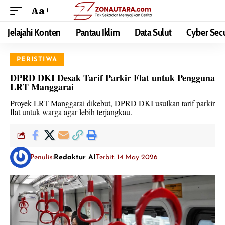
Aa
Jelajahi Konten
Pantau Iklim
Data Sulut
Cyber Secu
PERISTIWA
DPRD DKI Desak Tarif Parkir Flat untuk Pengguna
LRT Manggarai
Proyek LRT Manggarai dikebut, DPRD DKI usulkan tarif parkir
flat untuk warga agar lebih terjangkau.
Penulis:
Redaktur AI
Terbit: 14 May 2026