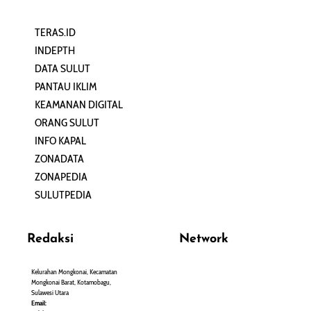
TERAS.ID
REHAT
INDEPTH
PERJALANAN
DATA SULUT
ARTIKEL
PANTAU IKLIM
PERSONA
KEAMANAN DIGITAL
ORANG SULUT
INFO KAPAL
ZONADATA
ZONAPEDIA
SULUTPEDIA
Redaksi
Network
Kelurahan Mongkonai, Kecamatan
PANTAU24.COM
Mongkonai Barat, Kotamobagu,
TENTANGPUAN.COM
Sulawesi Utara
TERASMANADO.COM
Email: