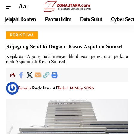
Aa
Jelajahi Konten
Pantau Iklim
Data Sulut
Cyber Secu
PERISTIWA
Kejagung Selidiki Dugaan Kasus Aspidum Sumsel
Kejaksaan Agung mulai menyelidiki dugaan pengurusan perkara
oleh Aspidum di Kejati Sumsel.
Penulis:
Redaktur AI
Terbit: 14 May 2026