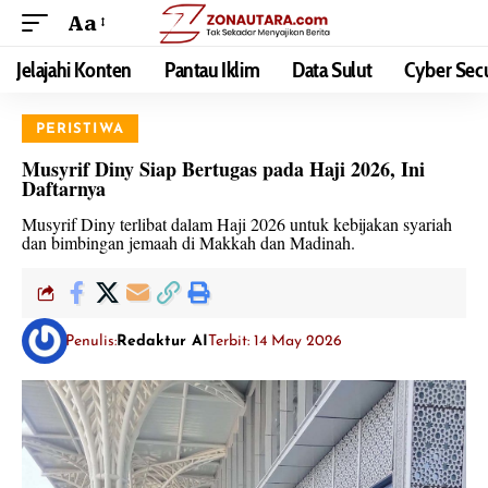
Aa
Jelajahi Konten
Pantau Iklim
Data Sulut
Cyber Secu
PERISTIWA
Musyrif Diny Siap Bertugas pada Haji 2026, Ini
Daftarnya
Musyrif Diny terlibat dalam Haji 2026 untuk kebijakan syariah
dan bimbingan jemaah di Makkah dan Madinah.
Penulis:
Redaktur AI
Terbit: 14 May 2026