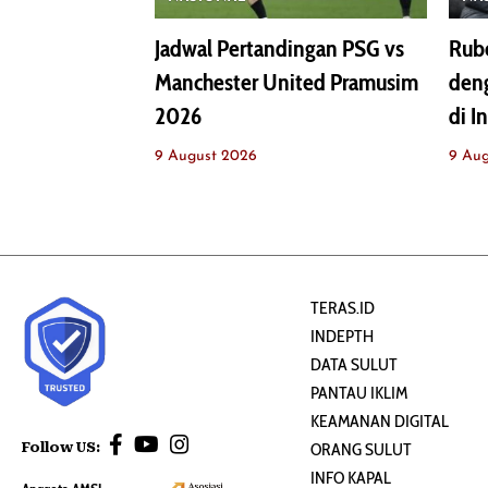
Jadwal Pertandingan PSG vs
Rub
Manchester United Pramusim
deng
2026
di I
9 August 2026
9 Au
TERAS.ID
INDEPTH
DATA SULUT
PANTAU IKLIM
KEAMANAN DIGITAL
Follow US:
ORANG SULUT
INFO KAPAL