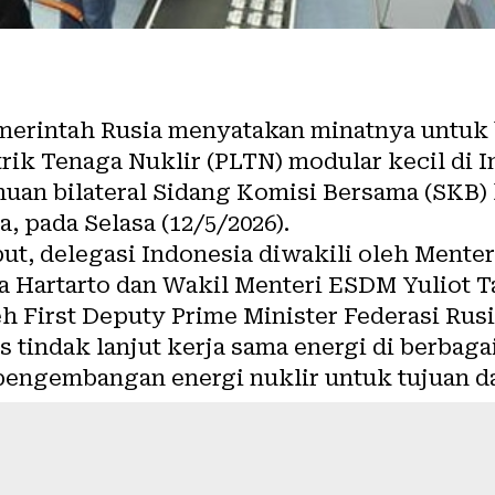
erintah Rusia menyatakan minatnya untuk 
ik Tenaga Nuklir (PLTN) modular kecil di In
uan bilateral Sidang Komisi Bersama (SKB) 
a, pada Selasa (12/5/2026).
t, delegasi Indonesia diwakili oleh Mente
 Hartarto dan Wakil Menteri ESDM Yuliot Ta
eh First Deputy Prime Minister Federasi Rus
tindak lanjut kerja sama energi di berbaga
engembangan energi nuklir untuk tujuan d