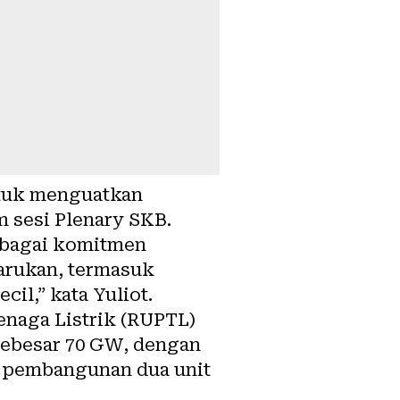
tuk menguatkan
m sesi Plenary SKB.
erbagai komitmen
barukan, termasuk
il,” kata Yuliot.
naga Listrik (RUPTL)
sebesar 70 GW, dengan
an pembangunan dua unit