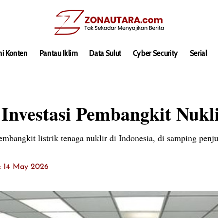
hi Konten
Pantau Iklim
Data Sulut
Cyber Security
Serial
 Investasi Pembangkit Nukli
embangkit listrik tenaga nuklir di Indonesia, di samping penj
t: 14 May 2026