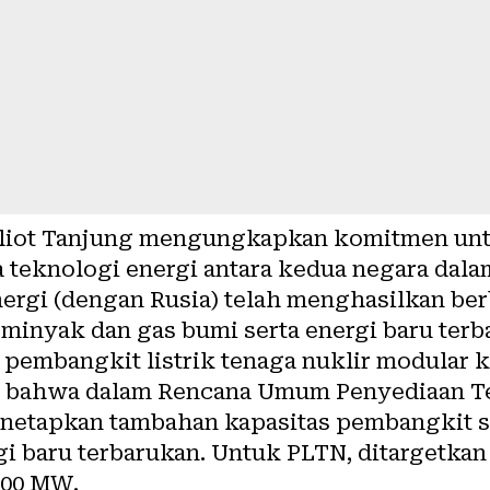
liot Tanjung mengungkapkan komitmen un
a teknologi energi antara kedua negara dala
energi (dengan Rusia) telah menghasilkan b
u minyak dan gas bumi serta energi baru ter
mbangkit listrik tenaga nuklir modular kec
n bahwa dalam Rencana Umum Penyediaan Te
enetapkan tambahan kapasitas pembangkit 
gi baru terbarukan. Untuk PLTN, ditargetk
500 MW.