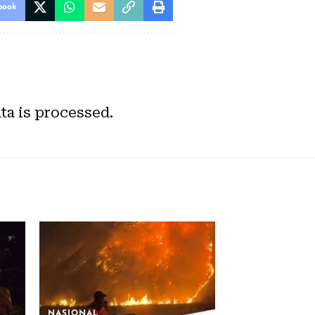
book
a is processed.
NASIONAL