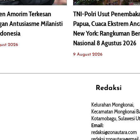
en Amorim Terkesan
TNI-Polri Usut Penembaka
an Antusiasme Milanisti
Papua, Cuaca Ekstrem An
ndonesia
New York: Rangkuman Ber
Nasional 8 Agustus 2026
gust 2026
9 August 2026
Redaksi
REHAT
PERJALANAN
ARTIKEL
Kelurahan Mongkonai,
Kecamatan Mongkonai Ba
PERSONA
Kotamobagu, Sulawesi Ut
Email:
redaksi@zonautara.com
redaksi.zonautara@gmail