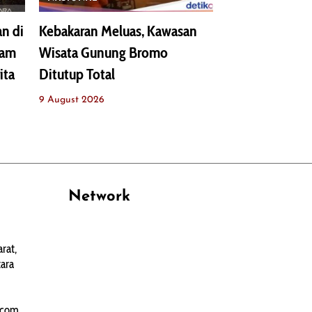
n di
Kebakaran Meluas, Kawasan
cam
Wisata Gunung Bromo
ita
Ditutup Total
9 August 2026
Network
PANTAU24.COM
rat,
TENTANGPUAN.COM
ara
TERASMANADO.COM
KELASBELAJAR.ORG
.com