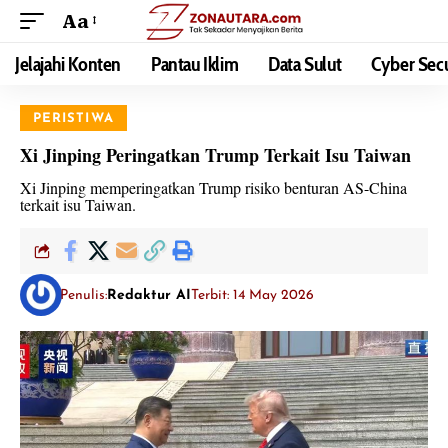
Aa
Jelajahi Konten
Pantau Iklim
Data Sulut
Cyber Secu
PERISTIWA
Xi Jinping Peringatkan Trump Terkait Isu Taiwan
Xi Jinping memperingatkan Trump risiko benturan AS-China
terkait isu Taiwan.
Penulis:
Redaktur AI
Terbit: 14 May 2026