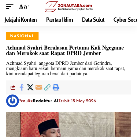
Aa
Jelajahi Konten
Pantau Iklim
Data Sulut
Cyber Secu
NASIONAL
Achmad Syahri Beralasan Pertama Kali Ngegame
dan Merokok saat Rapat DPRD Jember
Achmad Syahri, anggota DPRD Jember dari Gerindra,
mengklaim baru sekali bermain game dan merokok saat rapat,
kini mendapat teguran berat dari partainya.
Penulis:
Redaktur AI
Terbit: 15 May 2026