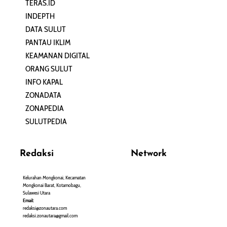
TERAS.ID
REHAT
INDEPTH
PERJALANAN
DATA SULUT
ARTIKEL
PANTAU IKLIM
PERSONA
KEAMANAN DIGITAL
ORANG SULUT
INFO KAPAL
ZONADATA
ZONAPEDIA
SULUTPEDIA
Redaksi
Network
Kelurahan Mongkonai, Kecamatan
PANTAU24.COM
Mongkonai Barat, Kotamobagu,
TENTANGPUAN.COM
Sulawesi Utara
TERASMANADO.COM
Email:
KELASBELAJAR.ORG
redaksi@zonautara.com
redaksi.zonautara@gmail.com