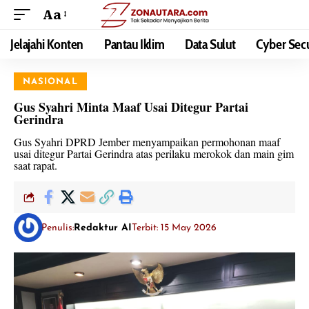
Aa
Jelajahi Konten
Pantau Iklim
Data Sulut
Cyber Secu
NASIONAL
Gus Syahri Minta Maaf Usai Ditegur Partai
Gerindra
Gus Syahri DPRD Jember menyampaikan permohonan maaf
usai ditegur Partai Gerindra atas perilaku merokok dan main gim
saat rapat.
Penulis:
Redaktur AI
Terbit: 15 May 2026