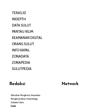
TERAS.ID
REHAT
INDEPTH
PERJALANAN
DATA SULUT
ARTIKEL
PANTAU IKLIM
PERSONA
KEAMANAN DIGITAL
ORANG SULUT
INFO KAPAL
ZONADATA
ZONAPEDIA
SULUTPEDIA
Redaksi
Network
Kelurahan Mongkonai, Kecamatan
PANTAU24.COM
Mongkonai Barat, Kotamobagu,
TENTANGPUAN.COM
Sulawesi Utara
TERASMANADO.COM
Email: