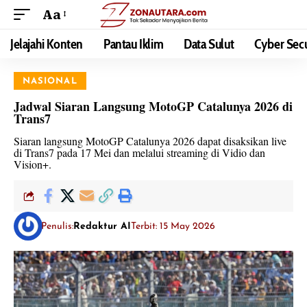
Aa
Jelajahi Konten
Pantau Iklim
Data Sulut
Cyber Secu
NASIONAL
Jadwal Siaran Langsung MotoGP Catalunya 2026 di
Trans7
Siaran langsung MotoGP Catalunya 2026 dapat disaksikan live
di Trans7 pada 17 Mei dan melalui streaming di Vidio dan
Vision+.
Penulis:
Redaktur AI
Terbit: 15 May 2026