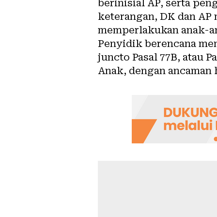
berinisial AP, serta pen
keterangan, DK dan AP 
memperlakukan anak-an
Penyidik berencana meng
juncto Pasal 77B, atau P
Anak, dengan ancaman h