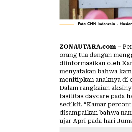
Foto: CNN Indonesia – Nasio
ZONAUTARA.com –
Pen
orang tua dengan meng
diinformasikan oleh Kan
menyatakan bahwa kama
menitipkan anaknya di d
Dalam rangkaian aksiny
fasilitas daycare pada h
sedikit. “Kamar percon
disampaikan bahwa nant
ujar Apri pada hari Juma