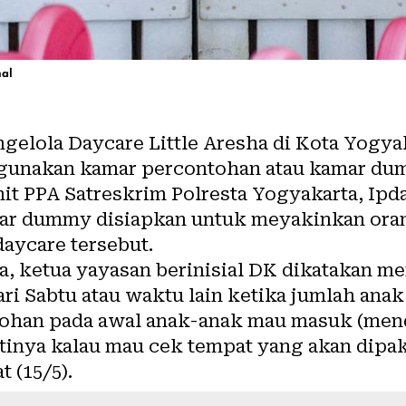
nal
gelola Daycare Little Aresha di Kota Yogy
gunakan kamar percontohan atau kamar dum
it PPA Satreskrim Polresta Yogyakarta, Ipda
r dummy disiapkan untuk meyakinkan oran
aycare tersebut.
a, ketua yayasan berinisial DK dikatakan m
ari Sabtu atau waktu lain ketika jumlah anak
tohan pada awal anak-anak mau masuk (menda
inya kalau mau cek tempat yang akan dipak
t (15/5).