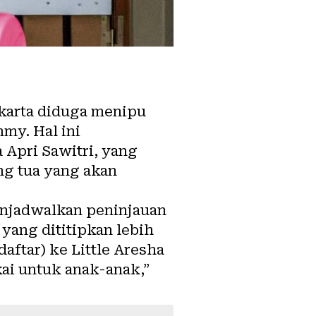
akarta diduga menipu
my. Hal ini
 Apri Sawitri, yang
g tua yang akan
enjadwalkan peninjauan
 yang dititipkan lebih
ftar) ke Little Aresha
ai untuk anak-anak,”