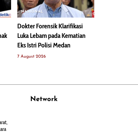
NASIONAL
Dokter Forensik Klarifikasi
nak
Luka Lebam pada Kematian
Eks Istri Polisi Medan
7 August 2026
Network
PANTAU24.COM
rat,
TENTANGPUAN.COM
ara
TERASMANADO.COM