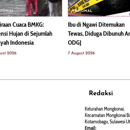
SIONAL
NASIONAL
iraan Cuaca BMKG:
Ibu di Ngawi Ditemukan
nsi Hujan di Sejumlah
Tewas, Diduga Dibunuh A
yah Indonesia
ODGJ
ust 2026
7 August 2026
Redaksi
REHAT
PERJALANAN
ARTIKEL
Kelurahan Mongkonai,
Kecamatan Mongkonai Ba
PERSONA
Kotamobagu, Sulawesi Ut
Email: