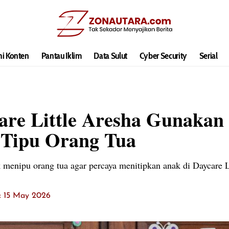
hi Konten
Pantau Iklim
Data Sulut
Cyber Security
Serial
care Little Aresha Gunaka
Tipu Orang Tua
menipu orang tua agar percaya menitipkan anak di Daycare Li
t: 15 May 2026