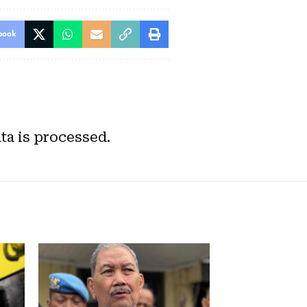
book
a is processed.