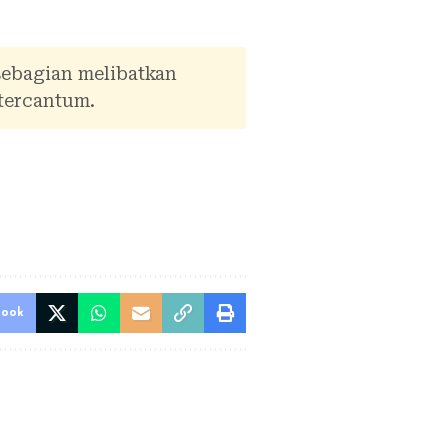
sebagian melibatkan
tercantum.
book