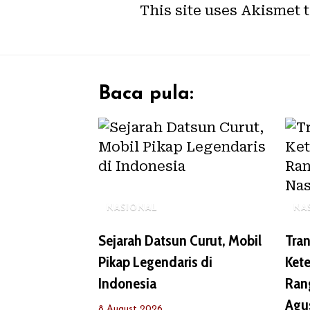
This site uses Akismet 
Baca pula:
NASIONAL
NA
Sejarah Datsun Curut, Mobil
Tran
Pikap Legendaris di
Ket
Indonesia
Ran
Agu
8 August 2026