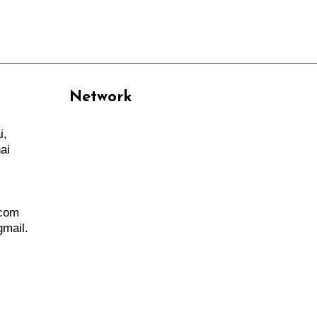
Network
i,
PANTAU24.COM
ai
TENTANGPUAN.COM
TERASMANADO.COM
KELASBELAJAR.ORG
.com
mail.