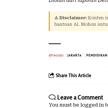
Diolah dari laporan
Det
⚠️ Disclaimer:
Konten in
bantuan AI. Mohon untuk
TAGGED:
JAKARTA
PENDIDIKAN
Share This Article
Leave a Comment
You must be
logged in
t