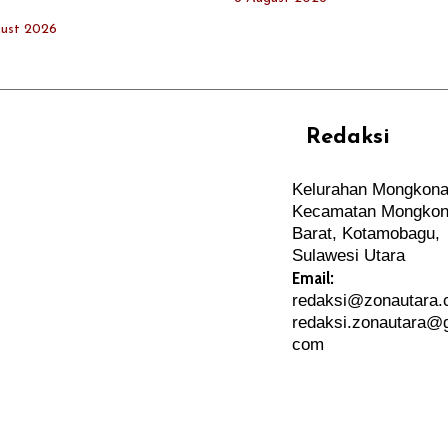
ust 2026
Redaksi
REHAT
PERJALANAN
Kelurahan Mongkona
ARTIKEL
Kecamatan Mongkon
PERSONA
Barat, Kotamobagu,
Sulawesi Utara
Email:
redaksi@zonautara
redaksi.zonautara@g
com