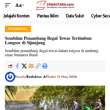
Aa
Jelajahi Konten
Pantau Iklim
Data Sulut
Cyber Secu
NASIONAL
Sembilan Penambang Ilegal Tewas Tertimbun
Longsor di Sijunjung
Sembilan penambang ilegal tewas dalam longsor di tambang
emas Sumatera Barat.
Penulis:
Redaktur AI
Terbit: 15 May 2026