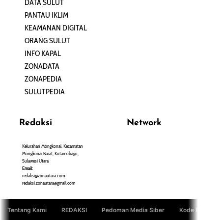
DATA SULUT
ARTIKEL
PANTAU IKLIM
PERSONA
KEAMANAN DIGITAL
ORANG SULUT
INFO KAPAL
ZONADATA
ZONAPEDIA
SULUTPEDIA
Redaksi
Network
Kelurahan Mongkonai, Kecamatan
PANTAU24.COM
Mongkonai Barat, Kotamobagu,
TENTANGPUAN.COM
Sulawesi Utara
TERASMANADO.COM
Email:
KELASBELAJAR.ORG
redaksi@zonautara.com
redaksi.zonautara@gmail.com
Tentang Kami
REDAKSI
Pedoman Media Siber
Kode Etik Jurn